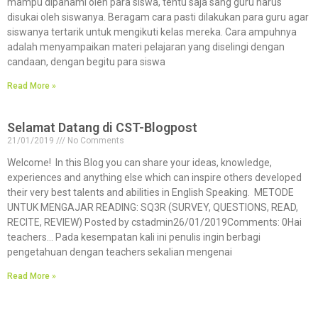
mampu dipahami oleh para siswa, tentu saja sang guru harus
disukai oleh siswanya. Beragam cara pasti dilakukan para guru agar
siswanya tertarik untuk mengikuti kelas mereka. Cara ampuhnya
adalah menyampaikan materi pelajaran yang diselingi dengan
candaan, dengan begitu para siswa
Read More »
Selamat Datang di CST-Blogpost
21/01/2019
No Comments
Welcome! In this Blog you can share your ideas, knowledge,
experiences and anything else which can inspire others developed
their very best talents and abilities in English Speaking. METODE
UNTUK MENGAJAR READING: SQ3R (SURVEY, QUESTIONS, READ,
RECITE, REVIEW) Posted by cstadmin26/01/2019Comments: 0Hai
teachers… Pada kesempatan kali ini penulis ingin berbagi
pengetahuan dengan teachers sekalian mengenai
Read More »
Cambridge English Scale Result