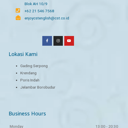
Blok AH 10/9
+62 21 546 7568
enjoycstenglish@cst.co.id
Lokasi Kami
Gading Serpong
Krendang
Poris Indah
Jelambar Borobudur
Business Hours
Monday
13:00 - 20:30