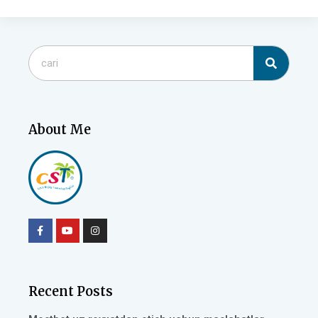
WE'RE ALMOST
THERE...
ADDING SOME FINAL TOUCHES FOR OUR
About Me
WEBSITE.
We thank you for your patience during this website maintenance and
Aim High 2 – iTools
apologize for any inconvenience caused.
Selain textbooks, CST juga menggunakan iTools sebagai
pelengkap sumber belajar digital siswa.
Recent Posts