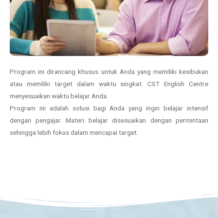
Nama calon peserta
Nama calon peserta
Nama calon peserta
Nama murid
Jenis Kelamin
Jenis Kelamin
Jenis Kelamin
Jenis kelamin
Program ini dirancang khusus untuk Anda yang memiliki kesibukan
atau memiliki target dalam waktu singkat. CST English Centre
Alamat rumah
menyesuaikan waktu belajar Anda.
Alamat rumah
Alamat rumah
Program ini adalah solusi bagi Anda yang ingin belajar intensif
Email
dengan pengajar. Materi belajar disesuaikan dengan permintaan
sehingga lebih fokus dalam mencapai target.
Telepon
Telepon
Telepon
Telepon
Kategori/Tingkat
Cambridge English Scale Result
Email
Email
Email