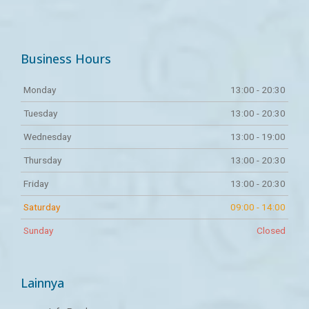
Cambridge
Registration Form
Cambridge First
Preliminary English
Certificate in English
Test
Business Hours
Registration Form
Registration Form
Monday
13:00 - 20:30
Tuesday
13:00 - 20:30
Wednesday
13:00 - 19:00
Thursday
13:00 - 20:30
Friday
13:00 - 20:30
Saturday
09:00 - 14:00
Sunday
Closed
Lainnya