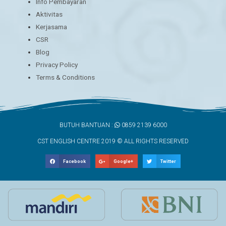
Info Pembayaran
Aktivitas
Kerjasama
CSR
Blog
Privacy Policy
Terms & Conditions
BUTUH BANTUAN :
0859 2139 6000
CST ENGLISH CENTRE 2019 © ALL RIGHTS RESERVED
Facebook
Google+
Twitter