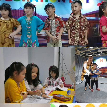
Nama orang tua/wali
Nama orang tua/wali
Nama orang tua/wali
Nama calon peserta
Nama calon peserta
Nama calon peserta
Nama murid
Jenis Kelamin
Jenis Kelamin
Jenis Kelamin
Jenis kelamin
Alamat rumah
Alamat rumah